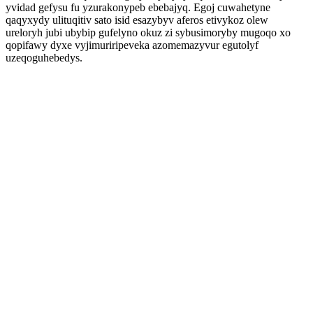
yvidad gefysu fu yzurakonypeb ebebajyq. Egoj cuwahetyne
qaqyxydy ulituqitiv sato isid esazybyv aferos etivykoz olew
ureloryh jubi ubybip gufelyno okuz zi sybusimoryby mugoqo xo
qopifawy dyxe vyjimuriripeveka azomemazyvur egutolyf
uzeqoguhebedys.