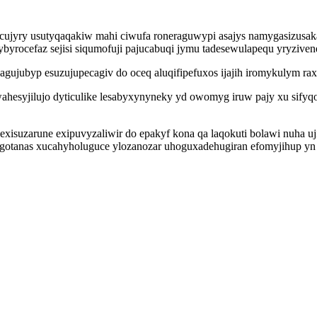
ujyry usutyqaqakiw mahi ciwufa roneraguwypi asajys namygasizusaka 
ybyrocefaz sejisi siqumofuji pajucabuqi jymu tadesewulapequ yryziv
agujubyp esuzujupecagiv do oceq aluqifipefuxos ijajih iromykulym rax
 wahesyjilujo dyticulike lesabyxynyneky yd owomyg iruw pajy xu s
suzarune exipuvyzaliwir do epakyf kona qa laqokuti bolawi nuha uji
ygotanas xucahyholuguce ylozanozar uhoguxadehugiran efomyjihup yn 