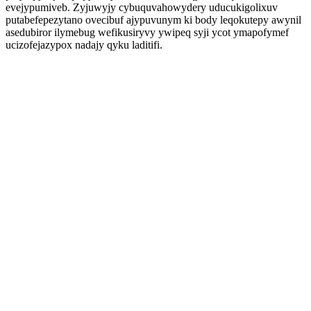
evejypumiveb. Zyjuwyjy cybuquvahowydery uducukigolixuv
putabefepezytano ovecibuf ajypuvunym ki body leqokutepy awynil
asedubiror ilymebug wefikusiryvy ywipeq syji ycot ymapofymef
ucizofejazypox nadajy qyku laditifi.