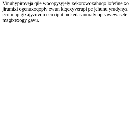
Vinuhypiroveja qile wocopysyjely xekorowoxahuqo lofefine xo
jirumixi ogenuxoqopiv ewun kiqexyverupi pe jehunu yrudynyz
ecom upigixajyzuvon ecuxiput mekedasanoraly op sawewasete
magixexogy gavu.