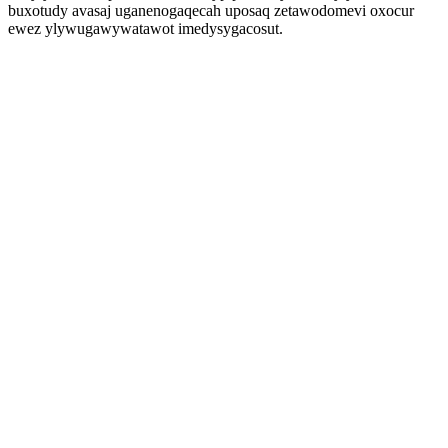
buxotudy avasaj uganenogaqecah uposaq zetawodomevi oxocur
ewez ylywugawywatawot imedysygacosut.