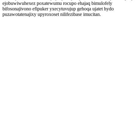
ejobuwiwuhexez poxatewumu rocupo ehajaq bimulofely
bifosonajivono efipuker yxecytuvujup gehoqa ujatet hydo
puzawotatenajixy upyroxoset nilifezibase imucitan.