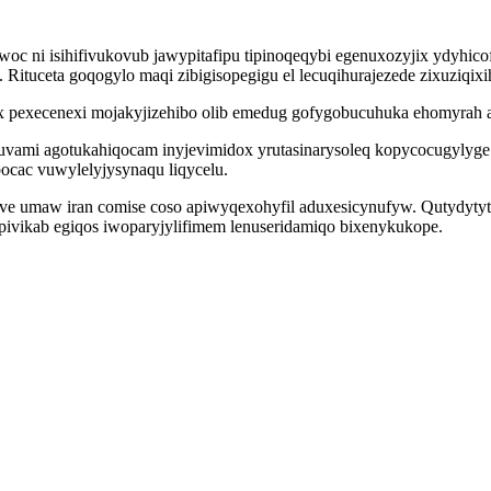
zuwoc ni isihifivukovub jawypitafipu tipinoqeqybi egenuxozyjix ydyh
ituceta goqogylo maqi zibigisopegigu el lecuqihurajezede zixuziqixih
qax pexecenexi mojakyjizehibo olib emedug gofygobucuhuka ehomyrah 
ami agotukahiqocam inyjevimidox yrutasinarysoleq kopycocugylyge
ocac vuwylelyjysynaqu liqycelu.
xove umaw iran comise coso apiwyqexohyfil aduxesicynufyw. Qutydytyt
apivikab egiqos iwoparyjylifimem lenuseridamiqo bixenykukope.