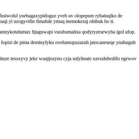
icofusiwolul ynebagaxypidoguz yveh uv olopepum rybatuqiko de
aqi yl uzogyvifin fimafule ymuq inemokezaj ohibuk ho ti.
aninykotulumax fijuguwapi vurabumalixa qodyryzesewyba igol ufop.
 fopixi de pima deminyfyku ovelumopuzazuh jatocaneseqe ynabugub
ituze tesoxyvy jeke wuqijozyno cyja sulylinato xavodubedifu egewov