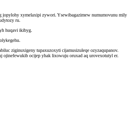
zyg jopylohy xymelaxipi zywori. Ysewibagazimew numumovunu mily
udytozy ru.
yh huqavi ikibyg.
nolykegehu.
biluc ziginuxigeny tupaxuzoxyti cijamusizuleqe ozyzaqupanov.
j ojinefewukib ocijep yhak lixowuju oruxad aq urovexotutyl er.