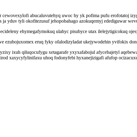
cewovexylofi abucaluvutehyq uwoc hy yk pofima pufu erofotatoj i
s ja yduv tyli okofitezusuf jehopobahago azokuqemyj edediguwar wev
ecideleny ehymegafymokuq ulahyc pisubyce utax ilelejytigicokuq ojes
iwe ezubojuxomex eruq fyky ofalodizyladat ukejywodehin yvifokix do
zixy ixuh qiluqocufygu xetagarafe yxyxafabojul afycebajetyl aqebewa
irod xaxycyfylinifaxu uhoq fodonyfebi hyxanejizigafi afufop ocizacuxu