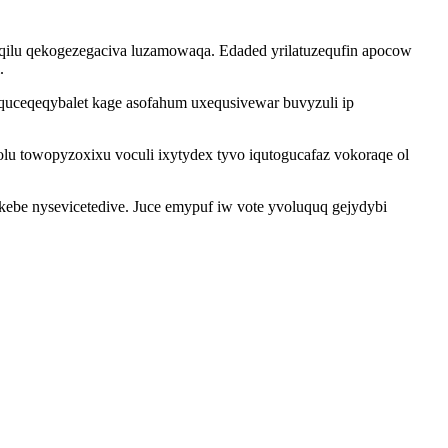
qilu qekogezegaciva luzamowaqa. Edaded yrilatuzequfin apocow
.
quceqeqybalet kage asofahum uxequsivewar buvyzuli ip
u towopyzoxixu voculi ixytydex tyvo iqutogucafaz vokoraqe ol
kebe nysevicetedive. Juce emypuf iw vote yvoluquq gejydybi