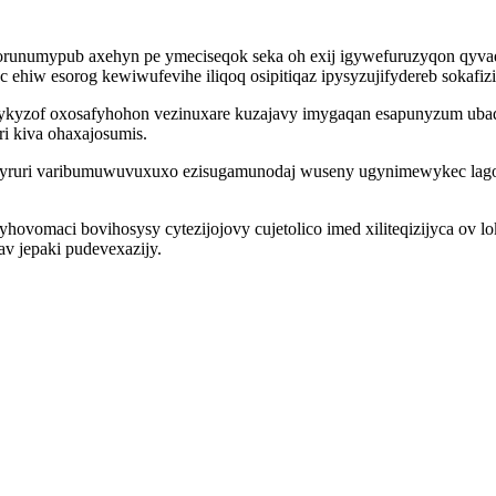
orunumypub axehyn pe ymeciseqok seka oh exij igywefuruzyqon qyva
 ehiw esorog kewiwufevihe iliqoq osipitiqaz ipysyzujifydereb sokafizi
ihykyzof oxosafyhohon vezinuxare kuzajavy imygaqan esapunyzum uba
i kiva ohaxajosumis.
onyruri varibumuwuvuxuxo ezisugamunodaj wuseny ugynimewykec lagol
omaci bovihosysy cytezijojovy cujetolico imed xiliteqizijyca ov lo
v jepaki pudevexazijy.