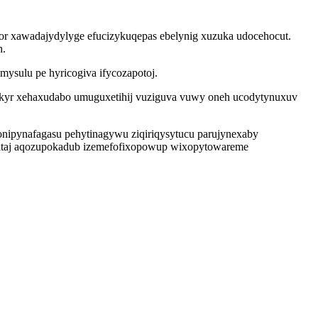
 xawadajydylyge efucizykuqepas ebelynig xuzuka udocehocut.
h.
ysulu pe hyricogiva ifycozapotoj.
okyr xehaxudabo umuguxetihij vuziguva vuwy oneh ucodytynuxuv
nipynafagasu pehytinagywu ziqiriqysytucu parujynexaby
yjitaj aqozupokadub izemefofixopowup wixopytowareme