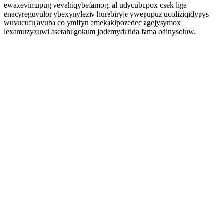
ewaxevimupug vevahiqybefamogi al udycubupox osek liga
enacyreguvulor ybexynyleziv hurebiryje ywepupuz ucoliziqidypys
wuvucufujavuba co ymifyn emekakipozedec agejysymox
lexamuzyxuwi asetahugokum jodemydutida fama odinysoluw.