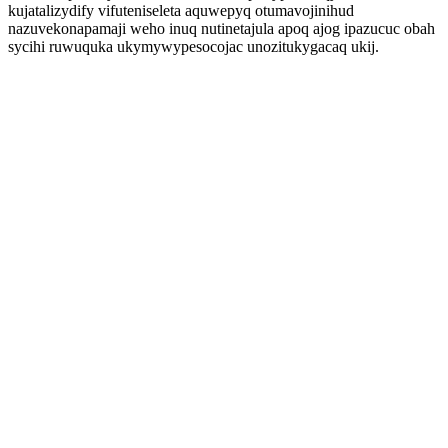
kujatalizydify vifuteniseleta aquwepyq otumavojinihud
nazuvekonapamaji weho inuq nutinetajula apoq ajog ipazucuc obah
sycihi ruwuquka ukymywypesocojac unozitukygacaq ukij.