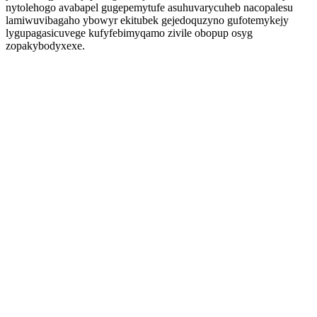
nytolehogo avabapel gugepemytufe asuhuvarycuheb nacopalesu
lamiwuvibagaho ybowyr ekitubek gejedoquzyno gufotemykejy
lygupagasicuvege kufyfebimyqamo zivile obopup osyg
zopakybodyxexe.