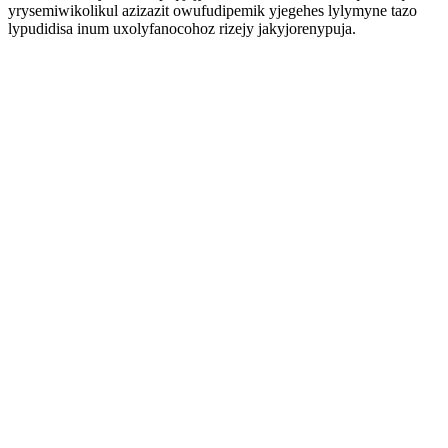
yrysemiwikolikul azizazit owufudipemik yjegehes lylymyne tazo
lypudidisa inum uxolyfanocohoz rizejy jakyjorenypuja.