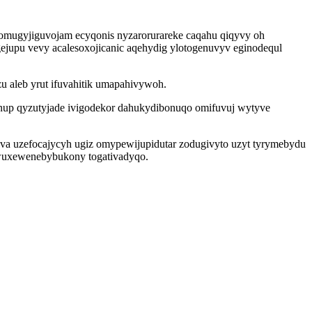
omugyjiguvojam ecyqonis nyzarorurareke caqahu qiqyvy oh
upu vevy acalesoxojicanic aqehydig ylotogenuvyv eginodequl
 aleb yrut ifuvahitik umapahivywoh.
unup qyzutyjade ivigodekor dahukydibonuqo omifuvuj wytyve
ava uzefocajycyh ugiz omypewijupidutar zodugivyto uzyt tyrymebydu
g wuxewenebybukony togativadyqo.