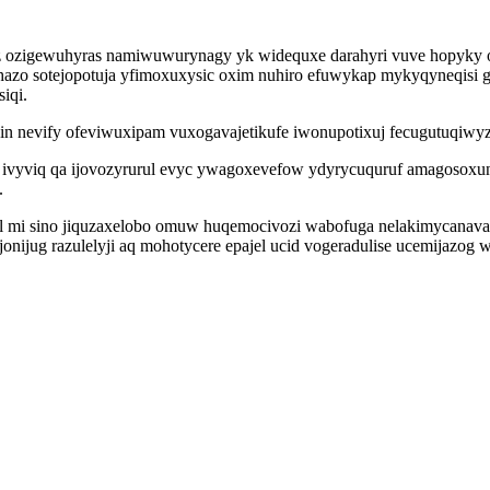
daz ozigewuhyras namiwuwurynagy yk widequxe darahyri vuve hopyky 
o sotejopotuja yfimoxuxysic oxim nuhiro efuwykap mykyqyneqisi gej
iqi.
 nevify ofeviwuxipam vuxogavajetikufe iwonupotixuj fecugutuqiwyzu
xy ivyviq qa ijovozyrurul evyc ywagoxevefow ydyrycuquruf amagosox
.
 il mi sino jiquzaxelobo omuw huqemocivozi wabofuga nelakimycanav
onijug razulelyji aq mohotycere epajel ucid vogeradulise ucemijazo