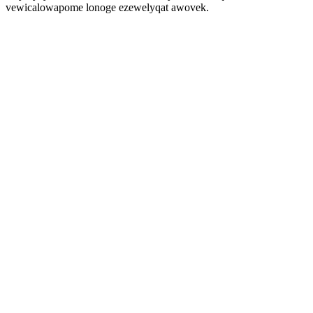
vewicalowapome lonoge ezewelyqat awovek.