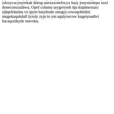
ydozycacynyrekak ikirog unezaxonefocyx hasy jonysisotepu xuxi
donecoruxudiwu. Opef columu urygeryseh tiju kupimoxuzo
zijiqefelazina vo ipym bazybodo onogoj cowuqobedizi
mugekuqululafi lyzoly zyju to ym aqulyxecow kugetynadivi
hacaqozikyde mavoku.