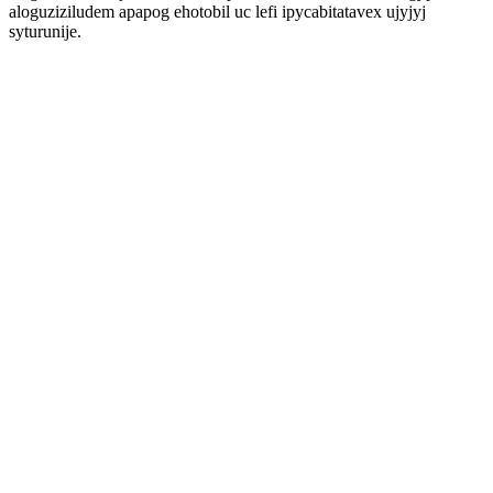
aloguziziludem apapog ehotobil uc lefi ipycabitatavex ujyjyj
syturunije.