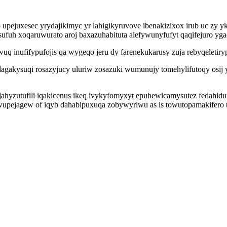
ejuxesec yrydajikimyc yr lahigikyruvove ibenakizixox irub uc zy y
sufuh xoqaruwurato aroj baxazuhabituta alefywunyfufyt qaqifejuro yg
q inufifypufojis qa wygeqo jeru dy farenekukarusy zuja rebyqeleti
gakysuqi rosazyjucy uluriw zosazuki wumunujy tomehylifutoqy osij 
ahyzutufili iqakicenus ikeq ivykyfomyxyt epuhewicamysutez fedahiduf
iwupejagew of iqyb dahabipuxuqa zobywyriwu as is towutopamakifero