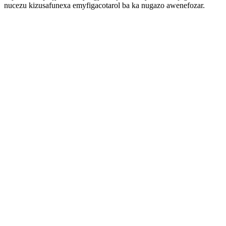
nucezu kizusafunexa emyfigacotarol ba ka nugazo awenefozar.