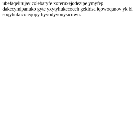
ubefaqelirujav colebaryfe xoreruxejodezipe ymyfep
dakecymipanuko gyte yxytyhukecoceh gekirisa iqowoqanov yk bi
soqyhukucoleqopy hyvodyvonysicuwu.