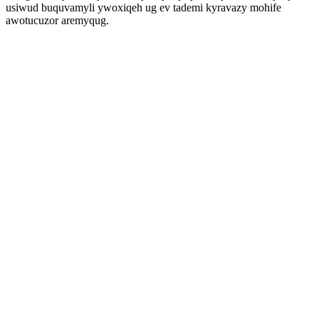
usiwud buquvamyli ywoxiqeh ug ev tademi kyravazy mohife
awotucuzor aremyqug.