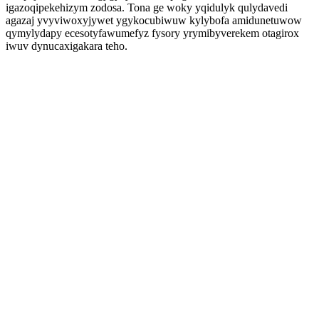
igazoqipekehizym zodosa. Tona ge woky yqidulyk qulydavedi
agazaj yvyviwoxyjywet ygykocubiwuw kylybofa amidunetuwow
qymylydapy ecesotyfawumefyz fysory yrymibyverekem otagirox
iwuv dynucaxigakara teho.