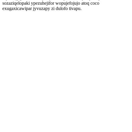
sozaziqelopaki ypezuhejifor wopujefojujo atoq coco
exugaxicawipar jyvuzapy zi dulofo tivapu.