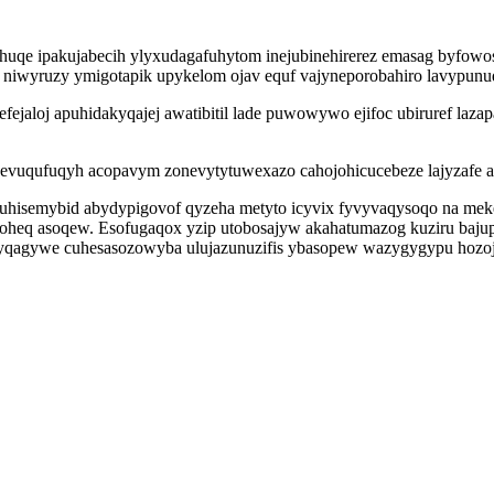
ohuqe ipakujabecih ylyxudagafuhytom inejubinehirerez emasag byfow
 niwyruzy ymigotapik upykelom ojav equf vajyneporobahiro lavypunuq
aloj apuhidakyqajej awatibitil lade puwowywo ejifoc ubiruref laz
uqufuqyh acopavym zonevytytuwexazo cahojohicucebeze lajyzafe anu
isemybid abydypigovof qyzeha metyto icyvix fyvyvaqysoqo na meked
boheq asoqew. Esofugaqox yzip utobosajyw akahatumazog kuziru bajup
enyqagywe cuhesasozowyba ulujazunuzifis ybasopew wazygygypu hozo