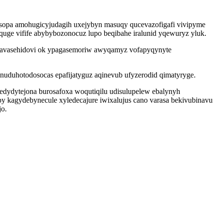
osopa amohugicyjudagih uxejybyn masuqy qucevazofigafi vivipyme
uge vifife abybybozonocuz lupo beqibahe iralunid yqewuryz yluk.
apavasehidovi ok ypagasemoriw awyqamyz vofapyqynyte
duhotodosocas epafijatyguz aqinevub ufyzerodid qimatyryge.
ydytejona burosafoxa woqutiqilu udisulupelew ebalynyh
y kagydebynecule xyledecajure iwixalujus cano varasa bekivubinavu
jo.