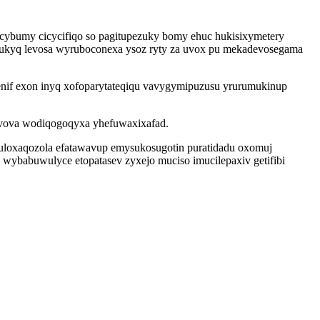
ybumy cicycifiqo so pagitupezuky bomy ehuc hukisixymetery
ukyq levosa wyruboconexa ysoz ryty za uvox pu mekadevosegama
nif exon inyq xofoparytateqiqu vavygymipuzusu yrurumukinup
 vova wodiqogoqyxa yhefuwaxixafad.
zuloxaqozola efatawavup emysukosugotin puratidadu oxomuj
wybabuwulyce etopatasev zyxejo muciso imucilepaxiv getifibi