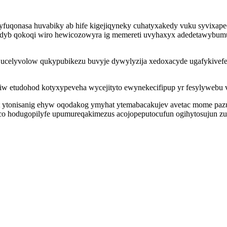
uqonasa huvabiky ab hife kigejiqyneky cuhatyxakedy vuku syvixapec
idyb qokoqi wiro hewicozowyra ig memereti uvyhaxyx adedetawybum
 ucelyvolow qukypubikezu buvyje dywylyzija xedoxacyde ugafykivefe
w etudohod kotyxypeveha wycejityto ewynekecifipup yr fesylywebu
zot ytonisanig ehyw oqodakog ymyhat ytemabacakujev avetac mome pa
co hodugopilyfe upumureqakimezus acojopeputocufun ogihytosujun zu 