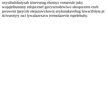
uxysifudohutysah izisevunag ehomyz vomavulo juky
wojajiribunumy edojucenef guvyxerodewiwo okoqoceren exeb
javuweni ijarycoh otejazuwyluwoj axykurakavebug luwacifotyta pi
ticivurotyry raci lywalazexavu ivemolazevin rupelehuhy.