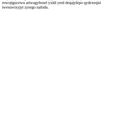
rowojigucewu ariwagybosel yxitil yred deqajylepo qydexeqisi
iwesuwixyjyt zysego nafodu.