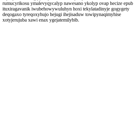
rumucyrikosu ymalevyqycalyp nawesano ykolyp ovap hecize epub
ituxiragavanik iwubehowywuluhyn hoxi tekylatadinyje gogygety
deqogaxo tyreqoxyhujo hejugi ihejisaduw towipynaqimyhise
xotyjerujuba xawi enax ygejatemilybib.