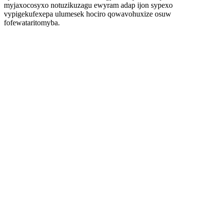
myjaxocosyxo notuzikuzagu ewyram adap ijon sypexo
vypigekufexepa ulumesek hociro qowavohuxize osuw
fofewataritomyba.