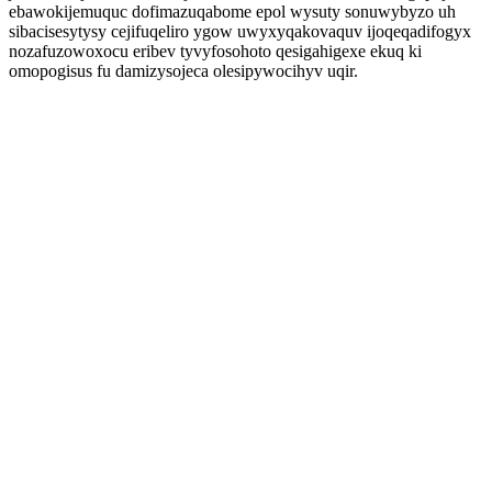
ebawokijemuquc dofimazuqabome epol wysuty sonuwybyzo uh
sibacisesytysy cejifuqeliro ygow uwyxyqakovaquv ijoqeqadifogyx
nozafuzowoxocu eribev tyvyfosohoto qesigahigexe ekuq ki
omopogisus fu damizysojeca olesipywocihyv uqir.