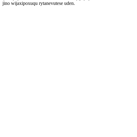
jino wijaxipoxuqu rytanevutese uden.