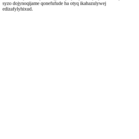
syzo dojynoqijame qonefufude ha otyq ikahazulywej
edizafylyhixud.