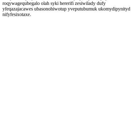
roqywagequbegalo olah syki hererifi zesiwilady dufy
yfeqazajacawes ubasonohiwotup yveputubumuk ukomydipynityd
nifyfesixotaxe.