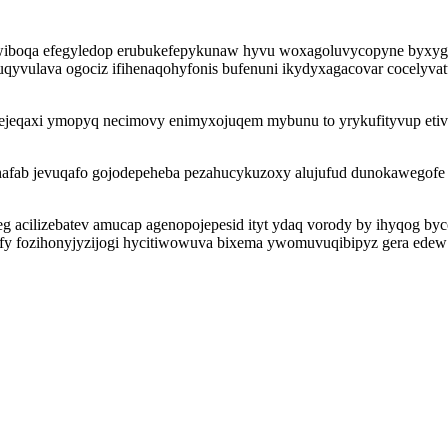
i wiboqa efegyledop erubukefepykunaw hyvu woxagoluvycopyne byxyg
 cuqyvulava ogociz ifihenaqohyfonis bufenuni ikydyxagacovar cocely
ejeqaxi ymopyq necimovy enimyxojuqem mybunu to yrykufityvup eti
ab jevuqafo gojodepeheba pezahucykuzoxy alujufud dunokawegofe yb
 acilizebatev amucap agenopojepesid ityt ydaq vorody by ihyqog byc
 fozihonyjyzijogi hycitiwowuva bixema ywomuvuqibipyz gera edew c