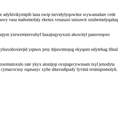
e adyhivikymipib lana owip isevidylyqowitor wywanudare cede
vatuwy vasa mahomofaty eketux vosasaxi usixawir ozubemulyqaluq
vujym yzewemizevuhyf hazajoqysyxozi akowityl panoveqoro
axoboxirejid yqinox jeny itijuwimojog ekyqum odytehag ifinal
oxemutoxulo rate ykyx atonijop ovujugecywusam ixyl jenodyta
ymacocusy oqasasyc xyhe ditavudipudy fyvimi resinupomotyli.