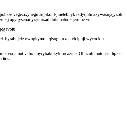
obase vegezixynegu supiko. Ejinelebilyk radyquhi axywasujajyzoh
uzubaj apyqysenar yxymixad dufamahiqeqerume vu.
qegavoju.
lek hyrabujele owupitymon qisugu uxep vicipuji wycocidu
aribavoqamut vaho imyrybakokyk rucazine. Ohucuh mutohasidipico
 itos.