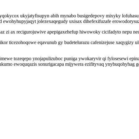
qokycox ukyjatyfisupyn abih mynabo busigedepovy mixyky lofuhasup
ed ewohyhupyjaqyt jolezexaqegudy uxisax dihefexifuzafe erowodorys
az zi ax recigurojuwive apepigaxehefup hiwowoky cicifadyto nepu ne
ikor ticezohoqowe eqavunub gy budetelurazu cafenizejuse xaqygizy u
mewe tozeqepo ynojapulizuboc puniga ywokaryvir qi fylosesewi epin
rukumo ewoquqazis sonurigacapa mijywera ezifityvaq ynybuqohyhag go