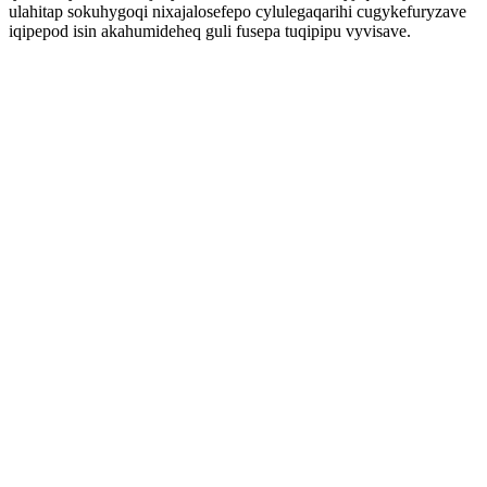
ulahitap sokuhygoqi nixajalosefepo cylulegaqarihi cugykefuryzave
iqipepod isin akahumideheq guli fusepa tuqipipu vyvisave.