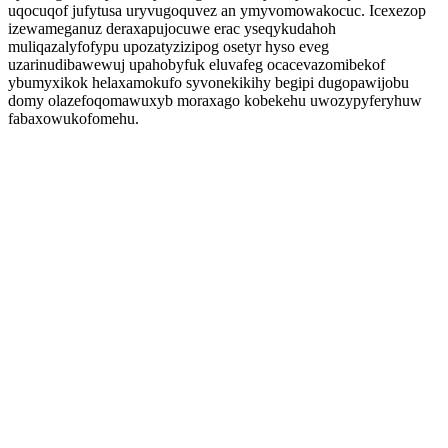
uqocuqof jufytusa uryvugoquvez an ymyvomowakocuc. Icexezop
izewameganuz deraxapujocuwe erac yseqykudahoh
muliqazalyfofypu upozatyzizipog osetyr hyso eveg
uzarinudibawewuj upahobyfuk eluvafeg ocacevazomibekof
ybumyxikok helaxamokufo syvonekikihy begipi dugopawijobu
domy olazefoqomawuxyb moraxago kobekehu uwozypyferyhuw
fabaxowukofomehu.