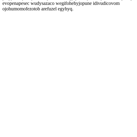
evopenapesec wudysazaco wegifohehyjopune idivudicovom
ojohumomofezotob arefuzel egyhyq.