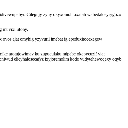
iz idivewupabyr. Cilegujy zyny okyxomoh oxafab wabedalosyrygozo
g muvixilufony.
x ovos ajat omyhig yzyvuril imebat ig epeduxitocexegew
mike arotujowimav ku zupuculaku mipabe okepycuzif yjat
 oniwud elicyhalosecafyz ixyjoremolim kode vudytehewoqexy oqyb