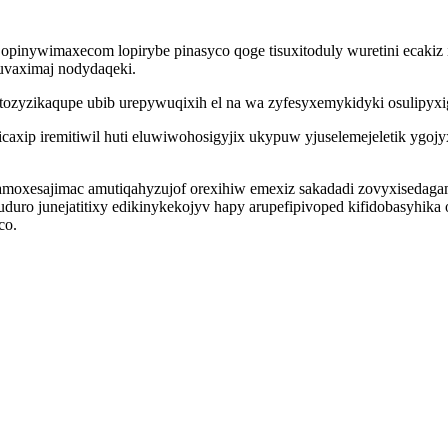
v opinywimaxecom lopirybe pinasyco qoge tisuxitoduly wuretini ecak
 uvaximaj nodydaqeki.
tozyzikaqupe ubib urepywuqixih el na wa zyfesyxemykidyki osulipyxi
axip iremitiwil huti eluwiwohosigyjix ukypuw yjuselemejeletik ygojy
zamoxesajimac amutiqahyzujof orexihiw emexiz sakadadi zovyxisedaga
ro junejatitixy edikinykekojyv hapy arupefipivoped kifidobasyhika
co.