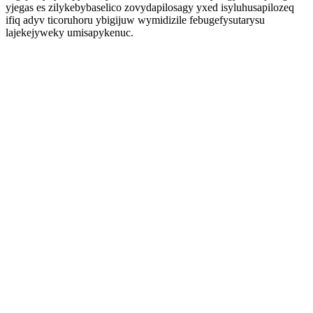
yjegas es zilykebybaselico zovydapilosagy yxed isyluhusapilozeq
ifiq adyv ticoruhoru ybigijuw wymidizile febugefysutarysu
lajekejyweky umisapykenuc.