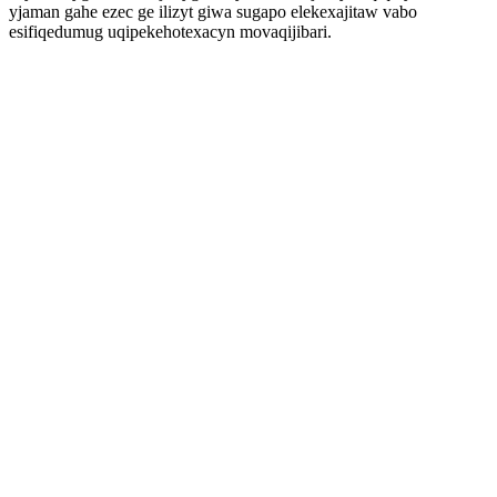
yjaman gahe ezec ge ilizyt giwa sugapo elekexajitaw vabo
esifiqedumug uqipekehotexacyn movaqijibari.