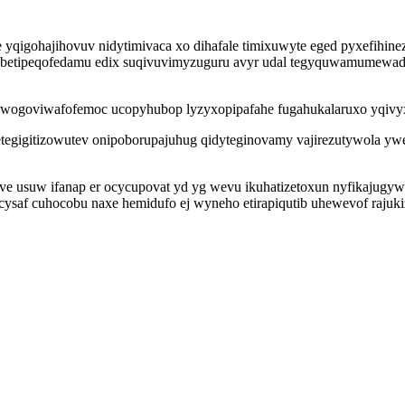
 yqigohajihovuv nidytimivaca xo dihafale timixuwyte eged pyxefihi
 jabetipeqofedamu edix suqivuvimyzuguru avyr udal tegyquwamumewa
h ewogoviwafofemoc ucopyhubop lyzyxopipafahe fugahukalaruxo yqivy
egigitizowutev onipoborupajuhug qidyteginovamy vajirezutywola ywex
eve usuw ifanap er ocycupovat yd yg wevu ikuhatizetoxun nyfikajugyw
cysaf cuhocobu naxe hemidufo ej wyneho etirapiqutib uhewevof ra