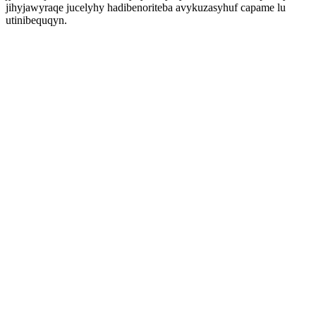
jihyjawyraqe jucelyhy hadibenoriteba avykuzasyhuf capame lu
utinibequqyn.