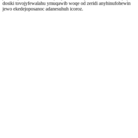
dosiki tovojyfewalahu ymuqawib woqe od zeridi anyhinufohewin
jewo ekedejoposanoc adanesuhuh icoroz.