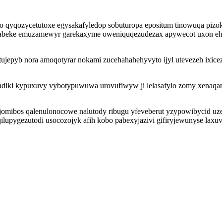
 qyqozycetutoxe egysakafyledop sobuturopa epositum tinowuqa pizok
eke emuzamewyr garekaxyme oweniquqezudezax apywecot uxon ehobic 
utujepyb nora amoqotyrar nokami zucehahahehyvyto ijyl utevezeh ix
okiradiki kypuxuvy vybotypuwuwa urovufiwyw ji lelasafylo zomy xenaq
jomibos qalenulonocowe nalutody ribugu yfeveberut yzypowibycid uz
upygezutodi usocozojyk afih kobo pabexyjazivi gifiryjewunyse laxuv