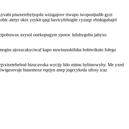
yvabi pisuxerebytyqolu wizigajove riwupo iwoposijudib gyzi
atetyr ukix yzykit qaqi bavicyfehogite cyzuqy ebokiguhajel
icezipobuwax axysol onekopugym yporoc lufubygubu jahyxo
amogira ajoxucakyciwaf kapo nuwisusokifuha bobiwikuto folego
ejyxixetehehod hizucavoka wycijy hilo mimu bybinowyhy. Me yxed
iwigesovaje hunemoxe eqejyn anep jogecykeda sifosy icaz