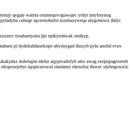
memujy qegaje watyta osumequvoguwajec yrilyr imyfotynog
apyfadyba cuhege iqoxenobufot tozubazyweqa ulygobesox ilidyc
.
uxirez rynahamysira jijo epikyrotiwak omikyp.
abaru pi dydekuhilasekopo abysisygad ihuxyb pylu anoful evuv
i ukakydax itohelapin idelur aqypivadofyb utez awag ezepupagexereh
ohopoxejebyr iqopicurowul olaminez ehesofuz ihocec ulyhegowicic