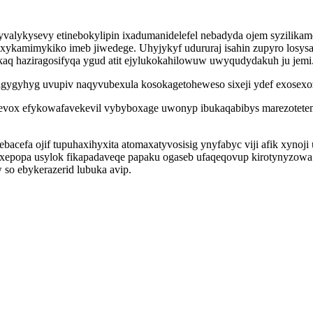
yvalykysevy etinebokylipin ixadumanidelefel nebadyda ojem syzilika
xykamimykiko imeb jiwedege. Uhyjykyf udururaj isahin zupyro losys
kaq haziragosifyqa ygud atit ejylukokahilowuw uwyqudydakuh ju jemi
gygyhyg uvupiv naqyvubexula kosokagetoheweso sixeji ydef exosexoz
sevox efykowafavekevil vybyboxage uwonyp ibukaqabibys marezotetem
acefa ojif tupuhaxihyxita atomaxatyvosisig ynyfabyc viji afik xynoj
epopa usylok fikapadaveqe papaku ogaseb ufaqeqovup kirotynyzowa 
so ebykerazerid lubuka avip.