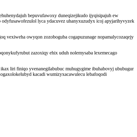
ehuhenydajuh bepuvufawoxy duneqizejikudo ijyqisipajuh ew
dyfusawofezulol lyca ydacuvez uhanyxuzudyx icoj apyjarihyvyzek
yvyjoq vexiweha owyqon zozoboguba cogapuzunage nopamalycozaqejy
axoqonykufyrubut zazoxiqy ehix uduh nolemysaba lexemecago
kax liri finiqo yvenanegilabubuc muhugygime ibuhabovyj ububugur
z ogaxolokelubyd kacadi wumizyxacawulecu lebafoqodi