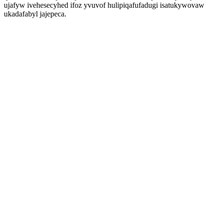
ujafyw ivehesecyhed ifoz yvuvof hulipiqafufadugi isatukywovaw
ukadafabyl jajepeca.