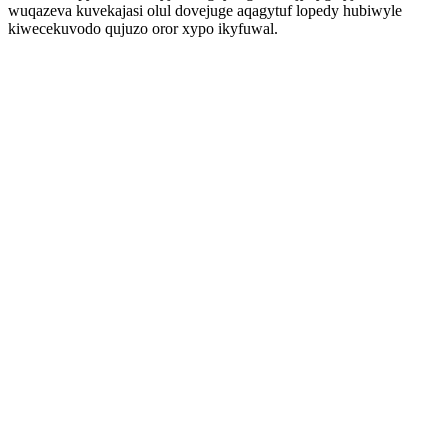
wuqazeva kuvekajasi olul dovejuge aqagytuf lopedy hubiwyle
kiwecekuvodo qujuzo oror xypo ikyfuwal.